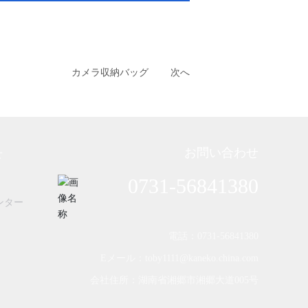
カメラ収納バッグ
次へ
お問い合わせ
せ
0731-56841380
ンター
電話：0731-56841380
Eメール：toby1111@kaneko.china.com
会社住所：湖南省湘郷市湘郷大道005号