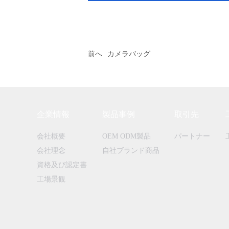
前へ
カメラバッグ
企業情報
製品事例
取引先
会社概要
OEM ODM製品
パートナー
会社理念
自社ブランド商品
資格及び認定書
工場景観