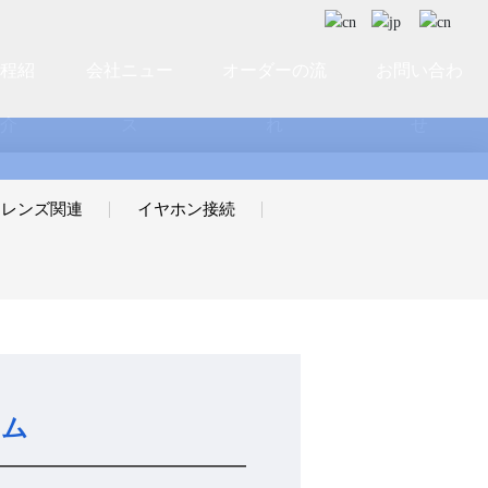
工程紹
会社ニュー
オーダーの流
お問い合わ
介
ス
れ
せ
レンズ関連
イヤホン接続
テム