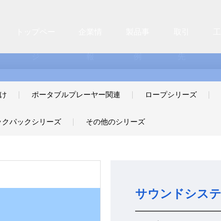
トップペー
企業情
製品事
取引
ジ
報
例
先
け
ポータブルプレーヤー関連
ロープシリーズ
ックパックシリーズ
その他のシリーズ
サウンドシス